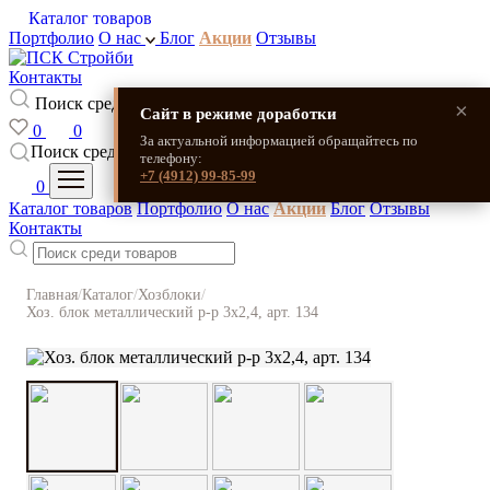
Каталог товаров
Портфолио
О нас
Блог
Акции
Отзывы
Контакты
Поиск среди товаров
×
Сайт в режиме доработки
0
0
За актуальной информацией обращайтесь по
Поиск среди товаров
телефону:
+7 (4912) 99-85-99
0
Каталог товаров
Портфолио
О нас
Акции
Блог
Отзывы
Контакты
Главная
/
Каталог
/
Хозблоки
/
Хоз. блок металлический р-р 3x2,4, арт. 134